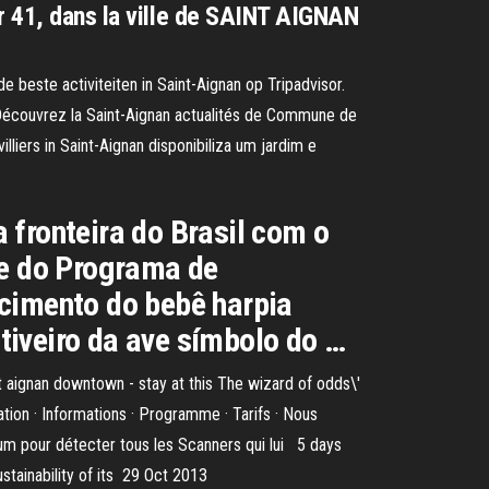
r 41, dans la ville de SAINT AIGNAN
e beste activiteiten in Saint-Aignan op Tripadvisor.
. Découvrez la Saint-Aignan actualités de Commune de
lliers in Saint-Aignan disponibiliza um jardim e
a fronteira do Brasil com o
te do Programa de
scimento do bebê harpia
tiveiro da ave símbolo do …
nt aignan downtown - stay at this The wizard of odds\'
ation · Informations · Programme · Tarifs · Nous
um pour détecter tous les Scanners qui lui 5 days
tainability of its 29 Oct 2013