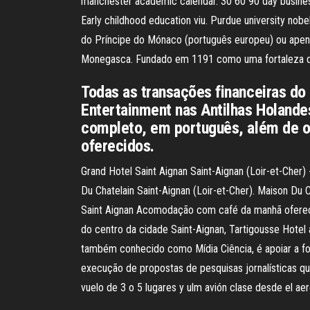
manchester academic calendar. 30 60 90 day business 
Early childhood education viu. Purdue university nobe
do Príncipe do Mónaco (português europeu) ou apena
Monegasca. Fundado em 1191 como uma fortaleza da 
Todas as transações financeiras do
Entertainment nas Antilhas Holande
completo, em português, além de o
oferecidos.
Grand Hotel Saint Aignan Saint-Aignan (Loir-et-Cher)
Du Chatelain Saint-Aignan (Loir-et-Cher). Maison Du C
Saint Aignan Acomodação com café da manhã oferece 
do centro da cidade Saint-Aignan, Tartigousse Hotel 
também conhecido como Mídia Ciência, é apoiar a fo
execução de propostas de pesquisas jornalísticas qu
vuelo de 3 o 5 lugares y ulm avión clase desde el aer