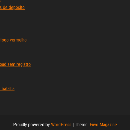
s de depósito
 fogo vermelho
oad sem registro
 batalha
a
Proudly powered by
WordPress
|
Theme:
Envo Magazine