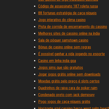
Código de assassinato 187 roleta russa
88 fortunas estratégia de caça-níqueis
Jogo interativo do clima casino
Pista de corrida de encerramento do cassino
Melhores sites de cassino online na índia
Sala de pôquer samstown casino
Bónus de casino online sem regras
É possível ganhar a vida jogando no esporte
Casino em linha india goa
Jogos sims que são gratuitos
Jogar jogos grátis online sem downloads
Moedas grátis pelo preço é slots certos
Quadrinhos de raiva cara de poker ruim
Condenado preto com jack dempsey
Pogo jogos de caça-níqueis grátis
Horizonte azul cassino barco west palm beac