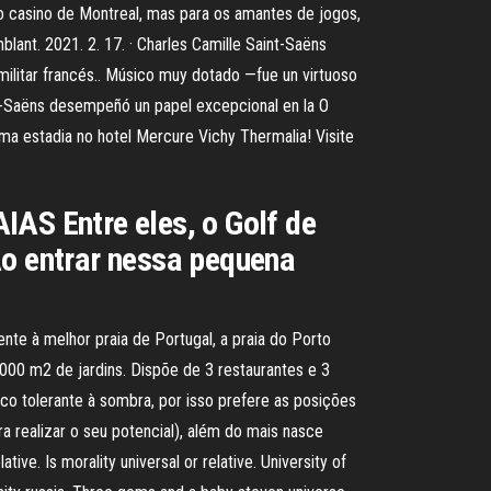
 o casino de Montreal, mas para os amantes de jogos,
ant. 2021. 2. 17. · Charles Camille Saint-Saëns
militar francés.. Músico muy dotado —fue un virtuoso
aint-Saëns desempeñó un papel excepcional en la O
ma estadia no hotel Mercure Vichy Thermalia! Visite
S Entre eles, o Golf de
Ao entrar nessa pequena
rente à melhor praia de Portugal, a praia do Porto
.000 m2 de jardins. Dispõe de 3 restaurantes e 3
co tolerante à sombra, por isso prefere as posições
a realizar o seu potencial), além do mais nasce
ve. Is morality universal or relative. University of