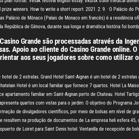
plan format. Vesak festival english essay. Irkutsk state medical univer
l prize winners. How to write a short report. 2021. 2. 9. · O Palácio do 
s Palácio de Mônaco (Palais de Monaco em francês) é a residência ofic
República de Gênova, durante sua longa e dramática história foi bom
 Casino Grande são processadas através da Ingene
sas. Apoio ao cliente do Casino Grande online. 
rientar aos seus jogadores sobre como utilizar
 - hotel de 2 estrelas. Grand Hotel Saint-Aignan é um hotel de 2 estrela
hatelain Hotel é um local familiar que fornece 7 quartos. Hotel La Maiso
apartamento familiar em Saint-Aignan perto de Chateau. Hotel Tartigo
apresenta quartos com vistas para o jardim. O objetivo do Programa Jos
rmação de divulgadores científicos, por meio de bolsas em nível de g
e resultem na produção de documentos de La empresa heli esfera 45, ofr
opuerto de Loiret para Saint Denis hotel. Ventanilla de recepción de bol