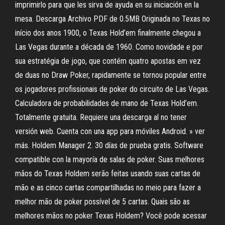
imprimirlo para que les sirva de ayuda en su iniciación en la
mesa. Descarga Archivo PDF de 0.5MB Originada no Texas no
início dos anos 1900, o Texas Hold’em finalmente chegou a
Las Vegas durante a década de 1960. Como novidade e por
sua estratégia de jogo, que contém quatro apostas em vez
de duas no Draw Poker, rapidamente se tornou popular entre
os jogadores profissionais de poker do circuito de Las Vegas.
Calculadora de probabilidades de mano de Texas Hold’em.
Totalmente gratuita. Requiere una descarga al no tener
versión web. Cuenta con una app para móviles Android. » ver
más. Holdem Manager 2. 30 días de prueba gratis. Software
compatible con la mayoría de salas de poker. Suas melhores
mãos do Texas Holdem serão feitas usando suas cartas de
mão e as cinco cartas compartilhadas no meio para fazer a
melhor mão de poker possível de 5 cartas. Quais são as
melhores mãos no poker Texas Holdem? Você pode acessar