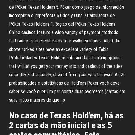
de Póker Texas Holdem 5.Póker como juego de información
incompleta e imperfecta 6.Odds y Outs 7.Calculadora de
Póker Texas Holdem. 1.Reglas del Póker Texas Holdem
Online casinos feature a wide variety of payment methods
that range from credit cards to e-wallet solutions. All of the
above ranked sites have an excellent variety of Tabla
Probabilidades Texas Holdem safe and fast banking options
that will let you get your money into and cashout of the sites
smoothly and securely, straight from your web browser. As 20
probabilidades e estatísticas de Hold'em Poker você deve
saber se você quer Um par contra duas overcards (cartas em
suas mãos maiores do que no
No caso de Texas Hold'em, há as
2 cartas da mão inicial e as 5