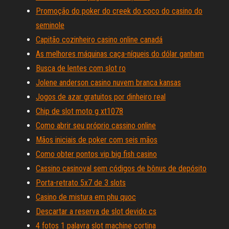
Promoção do poker do creek do coco do casino do
seminole
Capitão cozinheiro casino online canadá
As melhores máquinas caça-níqueis do dólar ganham
Busca de lentes com slot ro
Jolene anderson casino nuvem branca kansas
Jogos de azar gratuitos por dinheiro real
Chip de slot moto g xt1078
Como abrir seu próprio cassino online
Mãos iniciais de poker com seis mãos
Como obter pontos vip big fish casino
Cassino casinoval sem códigos de bônus de depósito
Porta-retrato 5x7 de 3 slots
Casino de mistura em phu quoc
Descartar a reserva de slot devido cs
4 fotos 1 palavra slot machine cortina