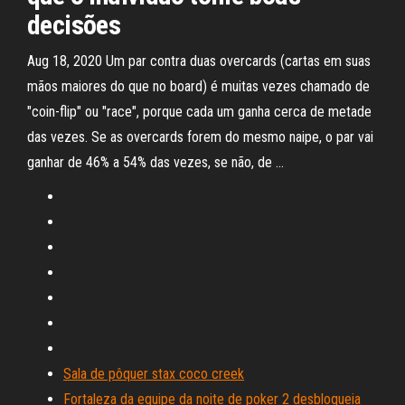
decisões
Aug 18, 2020 Um par contra duas overcards (cartas em suas
mãos maiores do que no board) é muitas vezes chamado de
"coin-flip" ou "race", porque cada um ganha cerca de metade
das vezes. Se as overcards forem do mesmo naipe, o par vai
ganhar de 46% a 54% das vezes, se não, de …
Sala de pôquer stax coco creek
Fortaleza da equipe da noite de poker 2 desbloqueia