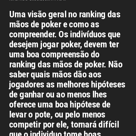
Uma visão geral no ranking das
mãos de poker e como as
compreender. Os indivíduos que
desejem jogar poker, devem ter
uma boa compreensão do
ranking das mãos de poker. Não
saber quais mãos dão aos
jogadores as melhores hipóteses
de ganhar ou ao menos lhes
oferece uma boa hipótese de
levar o pote, ou pelo menos
competir por ele, tornará difícil
que o individuo tome boas