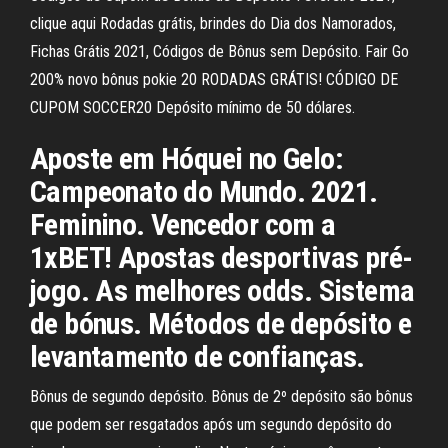
clique aqui Rodadas grátis, brindes do Dia dos Namorados,
Fichas Grátis 2021, Códigos de Bônus sem Depósito. Fair Go
200% novo bônus pokie 20 RODADAS GRÁTIS! CÓDIGO DE
CUPOM SOCCER20 Depósito mínimo de 50 dólares.
Aposte em Hóquei no Gelo:
Campeonato do Mundo. 2021.
Feminino. Vencedor com a
1xBET! Apostas desportivas pré-
jogo. As melhores odds. Sistema
de bónus. Métodos de depósito e
levantamento de confianças.
Bônus de segundo depósito. Bônus de 2º depósito são bônus
que podem ser resgatados após um segundo depósito do