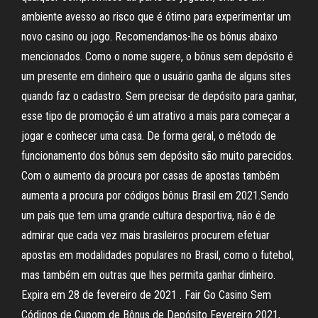
ambiente avesso ao risco que é ótimo para experimentar um
novo casino ou jogo. Recomendamos-lhe os bónus abaixo
mencionados. Como o nome sugere, o bônus sem depósito é
um presente em dinheiro que o usuário ganha de alguns sites
quando faz o cadastro. Sem precisar de depósito para ganhar,
esse tipo de promoção é um atrativo a mais para começar a
jogar e conhecer uma casa. De forma geral, o método de
funcionamento dos bônus sem depósito são muito parecidos.
Com o aumento da procura por casas de apostas também
aumenta a procura por códigos bônus Brasil em 2021.Sendo
um país que tem uma grande cultura desportiva, não é de
admirar que cada vez mais brasileiros procurem efetuar
apostas em modalidades populares no Brasil, como o futebol,
mas também em outras que lhes permita ganhar dinheiro.
Expira em 28 de fevereiro de 2021 . Fair Go Casino Sem
Códigos de Cupom de Bônus de Depósito Fevereiro 2021,