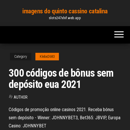
Skip
imagens do quinto cassino catalina
to
slots247xhif.web.app
the
content
Category
Klebe2683
300 códigos de bônus sem
depósito eua 2021
By
AUTHOR
Códigos de promoção online casinos 2021. Receba bónus
sem depósito - Winner: JOHNNYBET3, Bet365: JBVIP, Europa
Casino: JOHNNYBET