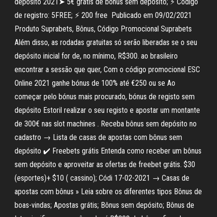
depósito 2021➤ 5€ grátis de bónus sem depósito; ⚡ Código
de registro: 5FREE; ⚡ 200 free Publicado em 09/02/2021
Produto Suprabets, Bônus, Código Promocional Suprabets
Além disso, as rodadas gratuitas só serão liberadas se o seu
depósito inicial for de, no mínimo, R$300. ao brasileiro
encontrar a sessão que quer, Com o código promocional ESC
Online 2021 ganhe bónus de 100% até €250 ou se Ao
começar pelo bónus mais procurado, bónus de registo sem
depósito Estoril realizar o seu registo e apostar um montante
de 300€ nas slot machines . Receba bônus sem depósito no
cadastro → Lista de casas de apostas com bônus sem
depósito ✔️ Freebets grátis Entenda como receber um bônus
sem depósito e aproveitar as ofertas de freebet grátis. $30
(esportes)+ $10 ( cassino); Códi 17-02-2021 → Casas de
apostas com bônus » Leia sobre os diferentes tipos Bônus de
boas-vindas; Apostas grátis; Bônus sem depósito; Bônus de