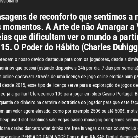
issionário
ensagens de reconforto que sentimos a 
momentos. A Arte de não Amargar a Vi
eias que dificultam ver o mundo a part
15. O Poder do Hábito (Charles Duhigg
erecem o nosso devido destaque para com os jogadores, desde a dimin
e horários que possui (estando disponíveis 24h por dia, 7 dias por sema
 online operavam através de uma licença de jogo online emitida num pa
l desde 2015, esse tipo de licença serve para a exploração de jogos de
ece já a ganhar! Oferecemos 10€ para jogar em slots Casino Portugal.
uantia de dinheiro na carteira electrónica do jogador para que este f
 têm um valor agora elevado, como por exemplo 250€ ou até 500€, moti
eap used slot machines sale vegas casino managing companies seminol
icana casino dancers what drinks are free in vegas casinos countryclub c
ino new online PENSADO PARA VOCÊ Com o App RA SAE Digital, desenvolv