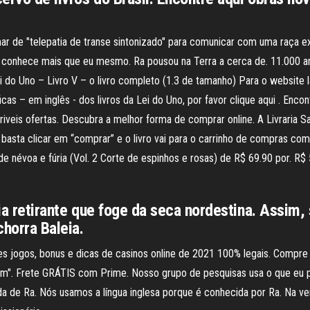
ar de "telepatia de transe sintonizado" para comunicar com uma raça e
a conhece mais que eu mesmo. Ra pousou na Terra a cerca de. 11.000 a
i do Uno – Livro V – o livro completo (1.3 de tamanho) Para o website
as – em inglês - dos livros da Lei do Uno, por favor clique aqui . Encon
veis ofertas. Descubra a melhor forma de comprar online. A Livraria Sa
 basta clicar em “comprar” e o livro vai para o carrinho de compras com
 de névoa e fúria (Vol. 2 Corte de espinhos e rosas) de R$ 69.90 por. R$
lia retirante que foge da seca nordestina. Assim,
chorra Baleia.
res jogos, bonus e dicas de casinos online de 2021 100% legais. Compr
. Frete GRÁTIS com Prime. Nosso grupo de pesquisas usa o que eu pre
a de Ra. Nós usamos a língua inglesa porque é conhecida por Ra. Na 