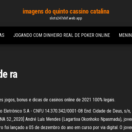
imagens do quinto cassino catalina
slots247xhif.web.app
AS
JOGANDO COM DINHEIRO REAL DE POKER ONLINE
MENIN
de ra
es jogos, bonus e dicas de casinos online de 2021 100% legais.
Eletrônico S.A - CNPJ 14.370.342/0001-08 End: Cidade de Deus, s/n, P
EMANA 52_2020] André Luís Mendes (Lagartixa Okonhoko Npasmadu), jov
 livro foi lançado a 05 de dezembro do ano em curso por via digital. O jo