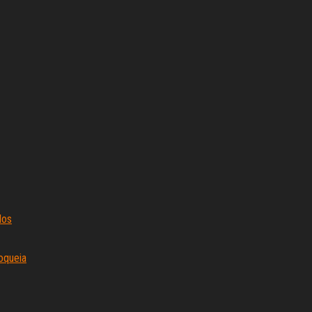
dos
oqueia