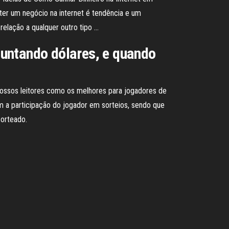
ter um negócio na internet é tendência e um
relação a qualquer outro tipo …
juntando dólares, e quando
 nossos leitores como os melhores para jogadores de
m a participação do jogador em sorteios, sendo que
sorteado.