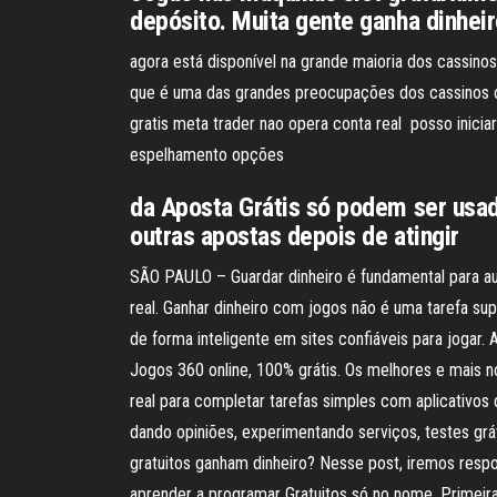
depósito. Muita gente ganha dinhei
agora está disponível na grande maioria dos cassin
que é uma das grandes preocupações dos cassinos on
gratis meta trader nao opera conta real posso inicia
espelhamento opções
da Aposta Grátis só podem ser usado
outras apostas depois de atingir
SÃO PAULO – Guardar dinheiro é fundamental para au
real. Ganhar dinheiro com jogos não é uma tarefa sup
de forma inteligente em sites confiáveis para jogar.
Jogos 360 online, 100% grátis. Os melhores e mais no
real para completar tarefas simples com aplicativos
dando opiniões, experimentando serviços, testes grát
gratuitos ganham dinheiro? Nesse post, iremos respon
aprender a programar Gratuitos só no nome. Primeira