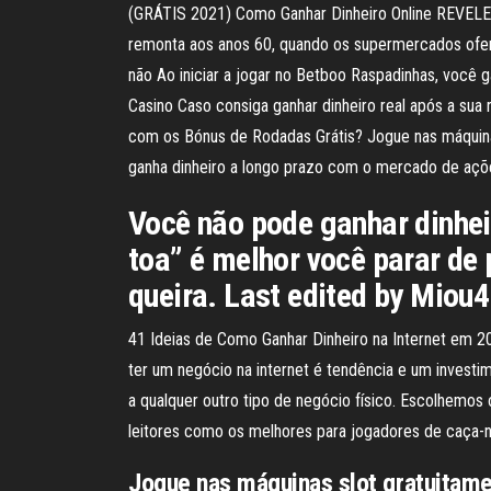
(GRÁTIS 2021) Como Ganhar Dinheiro Online REVELE
remonta aos anos 60, quando os supermercados ofer
não Ao iniciar a jogar no Betboo Raspadinhas, você
Casino Caso consiga ganhar dinheiro real após a su
com os Bónus de Rodadas Grátis? Jogue nas máquinas
ganha dinheiro a longo prazo com o mercado de açõ
Você não pode ganhar dinhei
toa” é melhor você parar de
queira. Last edited by Miou4
41 Ideias de Como Ganhar Dinheiro na Internet em 2
ter um negócio na internet é tendência e um investim
a qualquer outro tipo de negócio físico. Escolhemos 
leitores como os melhores para jogadores de caça-n
Jogue nas máquinas slot gratuitame